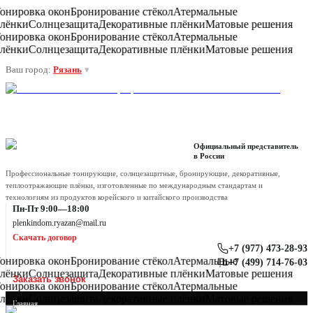
онировка окон
Бронирование стёкол
Атермальные
лёнки
Солнцезащита
Декоративные плёнки
Матовые решения
онировка окон
Бронирование стёкол
Атермальные
лёнки
Солнцезащита
Декоративные плёнки
Матовые решения
Ваш город:
Рязань
▾
Официальный представитель
в России
Профессиональные тонирующие, солнцезащитные, бронирующие, декоративные,
теплоотражающие плёнки, изготовленные по международным стандартам и
технологиям из продуктов корейского и китайского производства
Пн-Пт 9:00—18:00
plenkindom.ryazan@mail.ru
Скачать договор
+7 (977) 473-28-93
онировка окон
Бронирование стёкол
Атермальные
+7 (499) 714-76-03
лёнки
Солнцезащита
Декоративные плёнки
Матовые решения
Заказать звонок
онировка окон
Бронирование стёкол
Атермальные
лёнки
Солнцезащита
Декоративные плёнки
Матовые решения
Главная