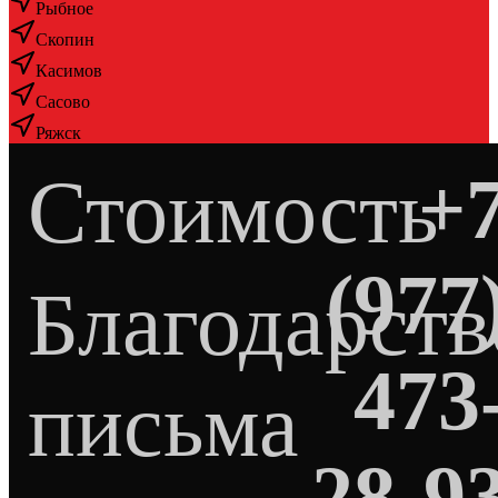
Рыбное
Скопин
Касимов
Сасово
Ряжск
Стоимость
+
(977
Благодарст
473
письма
28-9