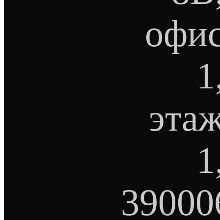
офи
1
эта
1
39000