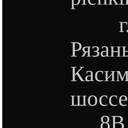
г
Рязань
Касим
шоссе
8В