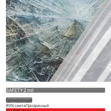
SAFETY 2 mil
Бронирующая
89
% света
Прозрачный
от
1 200
₽/м²