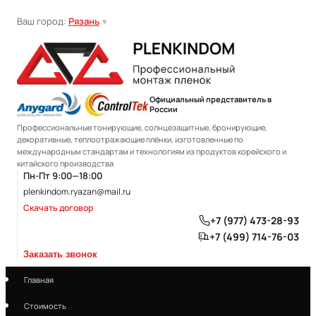
Ваш город:
Рязань
▾
Официальный представитель в
России
Профессиональные тонирующие, солнцезащитные, бронирующие,
декоративные, теплоотражающие плёнки, изготовленные по
международным стандартам и технологиям из продуктов корейского и
китайского производства
Пн-Пт 9:00—18:00
plenkindom.ryazan@mail.ru
Скачать договор
+7 (977) 473-28-93
+7 (499) 714-76-03
Заказать звонок
Главная
Стоимость