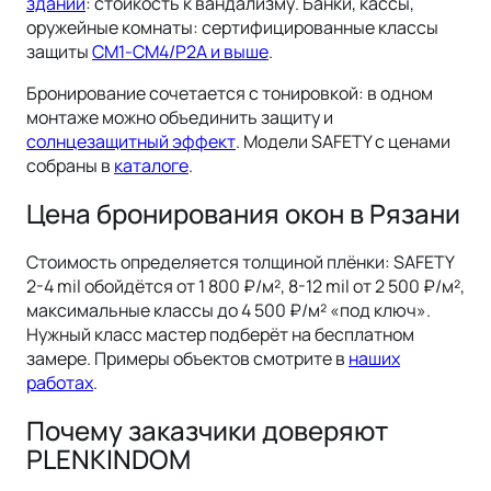
зданий
: стойкость к вандализму. Банки, кассы,
оружейные комнаты: сертифицированные классы
защиты
СМ1-СМ4/Р2А и выше
.
Бронирование сочетается с тонировкой: в одном
монтаже можно объединить защиту и
солнцезащитный эффект
. Модели SAFETY с ценами
собраны в
каталоге
.
Цена бронирования окон в Рязани
Стоимость определяется толщиной плёнки: SAFETY
2-4 mil обойдётся от 1 800 ₽/м², 8-12 mil от 2 500 ₽/м²,
максимальные классы до 4 500 ₽/м² «под ключ».
Нужный класс мастер подберёт на бесплатном
замере. Примеры объектов смотрите в
наших
работах
.
Почему заказчики доверяют
PLENKINDOM