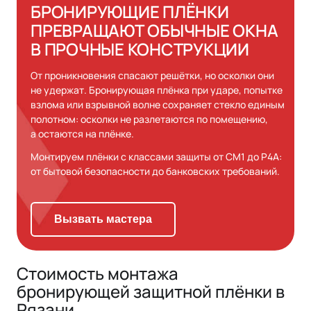
БРОНИРУЮЩИЕ ПЛЁНКИ
ПРЕВРАЩАЮТ ОБЫЧНЫЕ ОКНА
В ПРОЧНЫЕ КОНСТРУКЦИИ
От проникновения спасают решётки, но осколки они
не удержат. Бронирующая плёнка при ударе, попытке
взлома или взрывной волне сохраняет стекло единым
полотном: осколки не разлетаются по помещению,
а остаются на плёнке.
Монтируем плёнки с классами защиты от СМ1 до Р4А:
от бытовой безопасности до банковских требований.
Вызвать мастера
Стоимость монтажа
бронирующей защитной плёнки в
Рязани