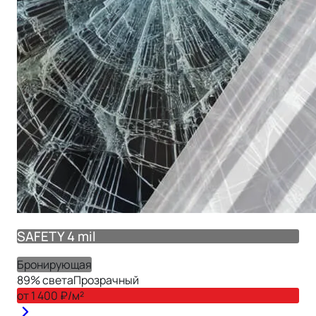
SAFETY 4 mil
Бронирующая
89
% света
Прозрачный
от
1 400
₽/м²