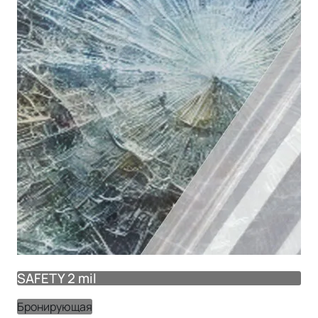
SAFETY 2 mil
SA
Бронирующая
Бр