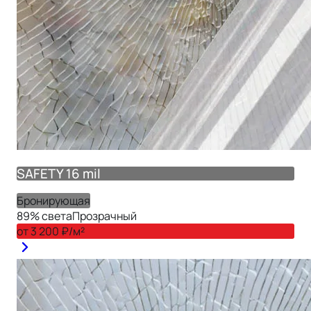
SAFETY 16 mil
Бронирующая
89
% света
Прозрачный
от
3 200
₽/м²