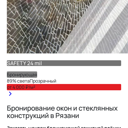
SAFETY 24 mil
Бронирующая
89
% света
Прозрачный
от
4 000
₽/м²
Бронирование окон и стеклянных
конструкций в Рязани
Заказать монтаж
бронирующей защитной
плёнки