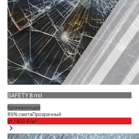
SAFETY 8 mil
Бронирующая
89
% света
Прозрачный
от
1 800
₽/м²