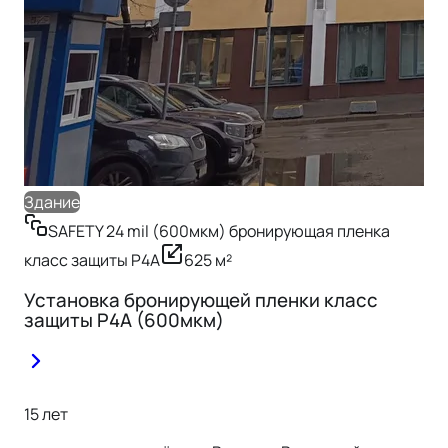
Здание
Зд
SAFETY 24 mil (600мкм) бронирующая пленка
класс защиты Р4А
625
м²
кл
Установка бронирующей пленки класс
Ус
защиты Р4А (600мкм)
15 лет