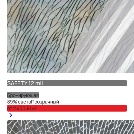
SAFETY 12 mil
Бронирующая
89
% света
Прозрачный
от
2 400
₽/м²