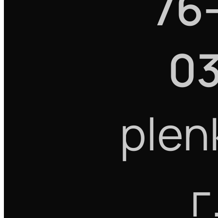
76
0
plen
г