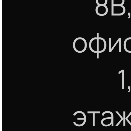
8В
офи
1
эта