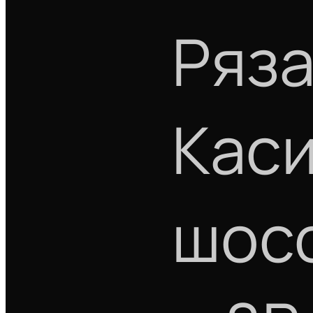
Ряза
Кас
шос