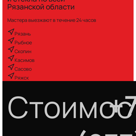
Рязанской области
Мастера выезжают
в течение 24 часов
Рязань
Рыбное
Скопин
Касимов
Сасово
Ряжск
Стоимос
+