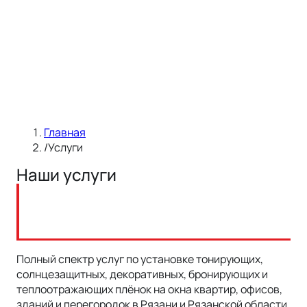
Главная
/
Услуги
Наши услуги
Полный спектр услуг по установке тонирующих,
солнцезащитных, декоративных, бронирующих и
теплоотражающих плёнок на окна квартир, офисов,
Установка
зданий и перегородок в Рязани и Рязанской области.
Тонировка перегородок