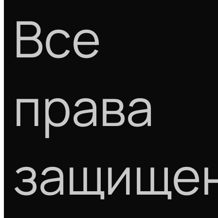
Все
права
защище