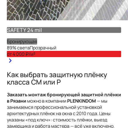
SAFETY 24 mil
Бронирующая
89
% света
Прозрачный
от
4 000
₽/м²
Как выбрать защитную плёнку
класса СМ или Р
Заказать монтаж
бронирующей защитной
плёнки
в Рязани
можно в компании
PLENKINDOM
— мы
занимаемся профессиональной установкой
архитектурных плёнок на окна с 2010 года. Цены
указаны «под ключ»: стоимость плёнки, выезд
замерщика и работа мастера — всё уже включено.