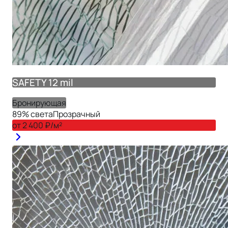
SAFETY 12 mil
Бронирующая
89
% света
Прозрачный
от
2 400
₽/м²