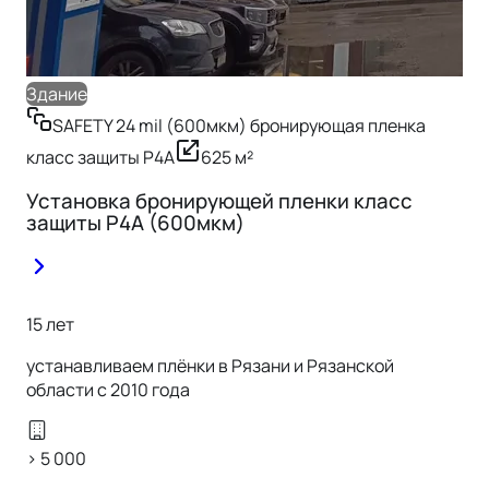
Здание
Зд
SAFETY 24 mil (600мкм) бронирующая пленка
класс защиты Р4А
625
м²
кл
Установка бронирующей пленки класс
Ус
защиты Р4А (600мкм)
15 лет
устанавливаем плёнки в Рязани и Рязанской
области с 2010 года
> 5 000