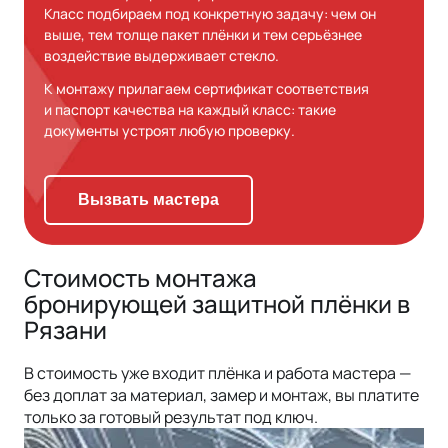
Класс подбираем под конкретную задачу: чем он
выше, тем толще пакет плёнки и тем серьёзнее
воздействие выдерживает стекло.
К монтажу прилагаем сертификат соответствия
и паспорт качества на каждый класс: такие
документы устроят любую проверку.
Вызвать мастера
Стоимость монтажа
бронирующей защитной плёнки в
Рязани
В стоимость уже входит плёнка и работа мастера —
без доплат за материал, замер и монтаж, вы платите
только за готовый результат под ключ.