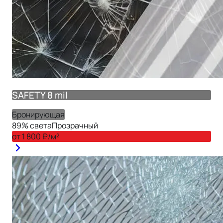
SAFETY 8 mil
Бронирующая
89
% света
Прозрачный
от
1 800
₽/м²