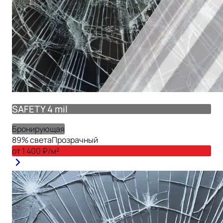
SAFETY 4 mil
Бронирующая
89
% света
Прозрачный
от
1 400
₽/м²