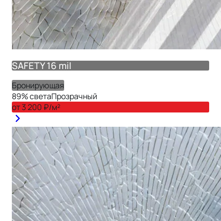
SAFETY 16 mil
Бронирующая
89
% света
Прозрачный
от
3 200
₽/м²