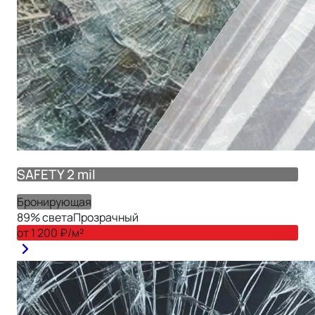
SAFETY 2 mil
Бронирующая
89
% света
Прозрачный
от
1 200
₽/м²