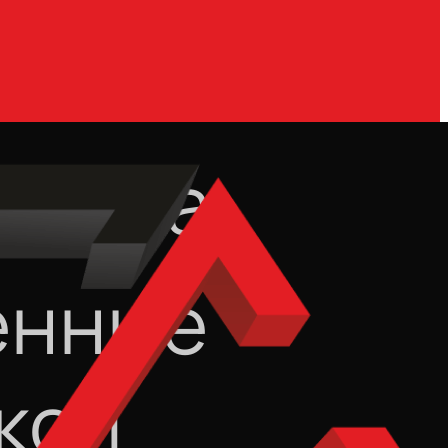
ровка
енные
кой