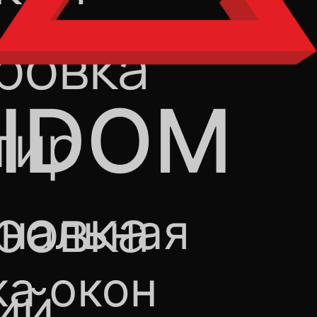
ровка
тир
ровка
ий