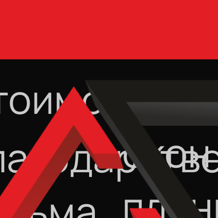
тоимость
Тони
окон
лагодарств
плен
исьма