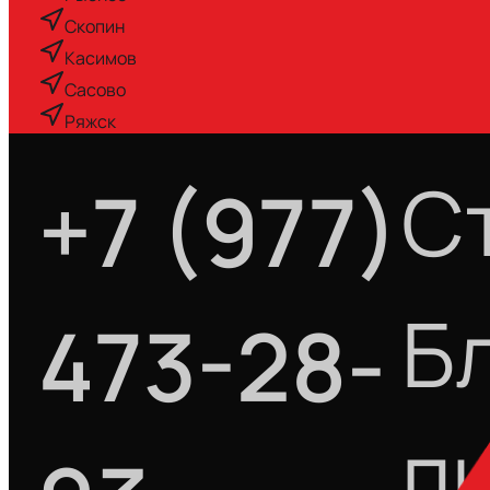
Скопин
Касимов
Сасово
Ряжск
С
+7 (977)
Б
473-28-
п