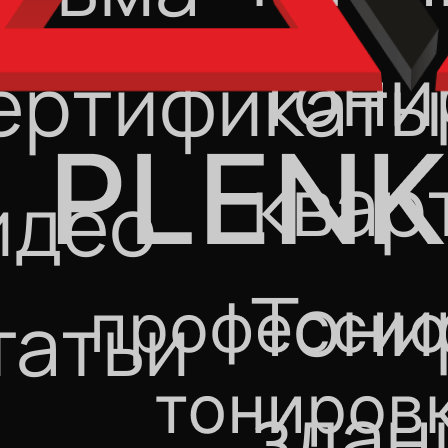
Тони
ертификаты
квар
идео
Тони
татьи
здан