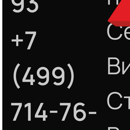
93
С
+7
В
(499)
С
714-76-