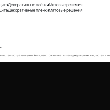
а
Декоративные плёнки
Матовые решения
а
Декоративные плёнки
Матовые решения
и
е, теплоотражающие плёнки, изготовленные по международным стандартам и техн