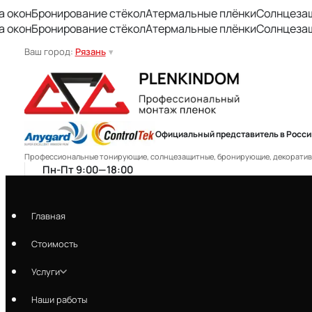
кон
Бронирование стёкол
Атермальные плёнки
Солнцезащит
кон
Бронирование стёкол
Атермальные плёнки
Солнцезащит
Ваш город:
Рязань
▾
Официальный представитель в Росси
Профессиональные тонирующие, солнцезащитные, бронирующие, декоративны
Пн-Пт 9:00—18:00
plenkindom.ryazan@mail.ru
Скачать договор
Главная
Стоимость
Заказать звонок
Услуги
Наши работы