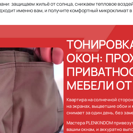
зани: защищаем жильё от солнца, снижаем тепловое возде
одходит именно вам, и получите комфортный микроклимат в
ТОНИРОВК
ОКОН: ПРО
ПРИВАТНОС
МЕБЕЛИ ОТ
Квартира на солнечной сторон
на экранах, выцветшие обои и
снимает за один день, без зам
Мастера PLENKINDOM привезут
вашим окнам, и аккуратно выпо