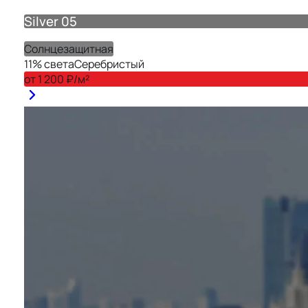
Silver 05
Солнцезащитная
11
% света
Серебристый
от
1 200
₽/м²