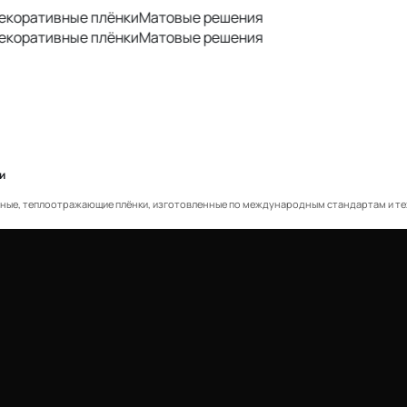
тивные плёнки
Матовые решения
тивные плёнки
Матовые решения
и
е, теплоотражающие плёнки, изготовленные по международным стандартам и техн