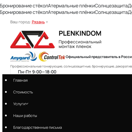
рование стёкол
Атермальные плёнки
Солнцезащита
Декора
рование стёкол
Атермальные плёнки
Солнцезащита
Декора
Ваш город:
Рязань
▾
Официальный представитель в Росси
Профессиональные тонирующие, солнцезащитные, бронирующие, декоративны
Пн-Пт 9:00—18:00
plenkindom.ryazan@mail.ru
Главная
Скачать договор
Стоимость
Услуги
Заказать звонок
Наши работы
Благодарственные письма