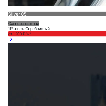
Silver 05
Солнцезащитная
11
% света
Серебристый
от
1 200
₽/м²