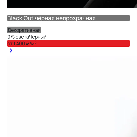
Black Out чёрная непрозрачная
Декоративная
0
% света
Чёрный
от
1 400
₽/м²