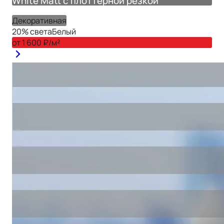
White Matt с плоттерной резкой
Декоративная
20
% света
Белый
от
1 600
₽/м²