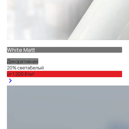
White Matt
Декоративная
20
% света
Белый
от
1 200
₽/м²