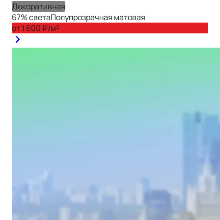
Декоративная
67
% света
Полупрозрачная матовая
от
1 600
₽/м²