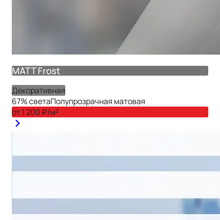
MATT Frost
Декоративная
67
% света
Полупрозрачная матовая
от
1 200
₽/м²