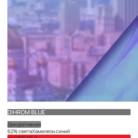
DIHROM BLUE
Декоративная
62
% света
Хамелеон синий
от
1 900
₽/м²