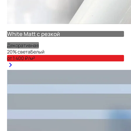
White Matt с резкой
Декоративная
20
% света
Белый
от
1 400
₽/м²