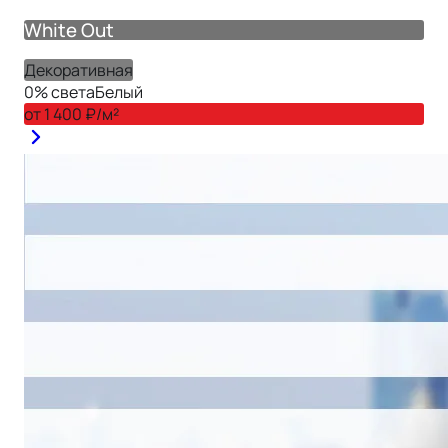
White Out
Декоративная
0
% света
Белый
от
1 400
₽/м²