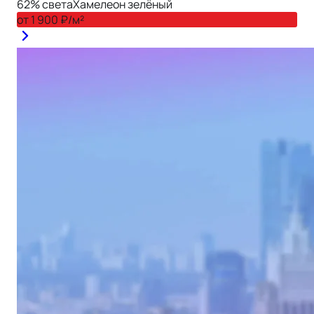
62
% света
Хамелеон зелёный
от
1 900
₽/м²