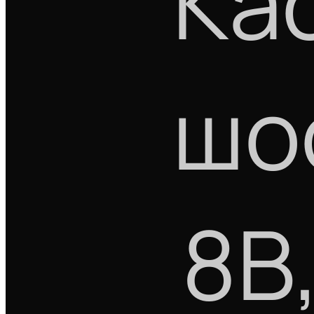
Ка
шо
8В