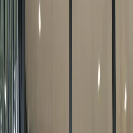
0
статей
в блоге
Матовая плёнка для стеклянных
перегородок в офисе — Рязань
Как матовая плёнка решает проблему приватности в
офисе с открытой планировкой, какие варианты есть
в 2026 году и сколько стоит установка на
перегородки в Рязани.
Читать
Декоративная плёнка на стекло:
витражи и узоры для интерьера
Как превратить обычное стекло в дизайнерский
элемент интерьера: обзор декоративных плёнок с
витражными узорами, матовыми рисунками и
плоттерной резкой. Технология нанесения,
долговечность и стоимость.