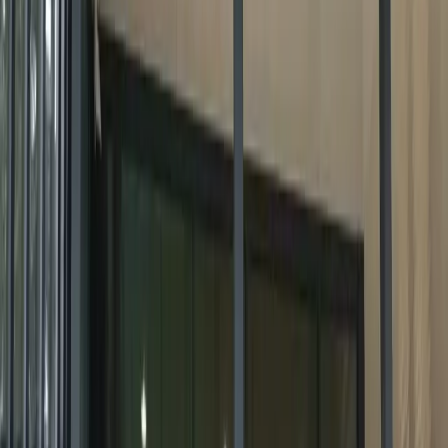
Читать
Бронирование окон пленкой в
Рязани
Компания «Плёнкиндом» специализируется на
бронировании окон с использованием защитных
плёнок в Рязани. В нашем ассортименте
представлены различные виды плёнок, которые
закрывают широкий спектр нужд и задач. Далее мы
представим подробное описание вариантов и их
преимуществ.
Читать
Плёнка для тонировки окон в
квартире
Тонировочная плёнка для окон хорошо подходит для