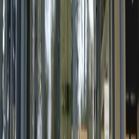
тепла, скрывает помещение от посторонних глаз
днём и при этом сохраняет вид из окна. Разбираем,
как она работает, какие бывают степени затемнения
и что учесть перед установкой.
Читать
Атермальная плёнка для окон:
прохлада летом без затемнения
Атермальная плёнка задерживает инфракрасное
излучение, главный источник жары в помещении, но
остаётся почти прозрачной. Идеальное решение,
когда нужна прохлада летом без тёмных окон.
Читать
Матовая плёнка на стекло:
приватность без штор и жалюзи