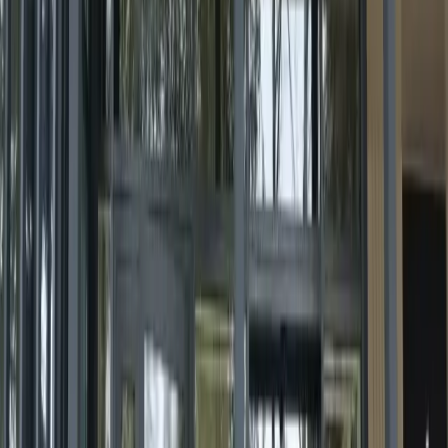
Тонировка стеклянных
перегородок в офисе
Тонировка стеклянных перегородок в офисе в
Рязани не просто элемент декора, а еще и
эффективное решение для создания комфортного
рабочего пространства. Она позволяет зонировать
помещения, обеспечивать конфиденциальность и
придавать современный вид офису. Но для
достижения оптимального результата важно
учитывать нюансы и избегать распространённых
ошибок.
Читать
Зеркальная плёнка на окна: как
работает и какую выбрать
Зеркальная плёнка отражает до 80% солнечного