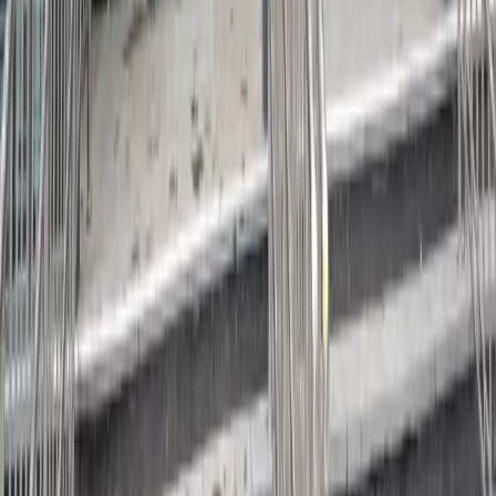
Рыбное
Скопин
Касимов
Сасово
Ряжск
Стоим
+
(9