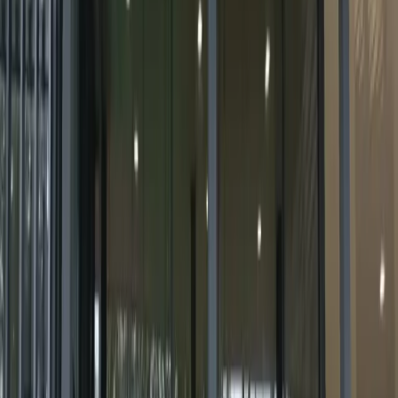
квартир в Рязани и Рязанской области. Она не
только улучшает внешний вид окон, но и помогает
справиться с рядом проблем, таких как защита от
яркого солнечного света, сохранение приватности и
снижение энергозатрат.
Читать
Тонировка офисов в Рязани
Тонировка офисных окон, стекол и перегородок в
Рязани помогает создать комфортные условия для
работы и повысить эстетическую
привлекательность рабочего пространства.
Компания «Плёнкиндом» предлагает услуги по
профессиональной тонировке с использованием
качественных материалов и современного
оборудования.
Читать