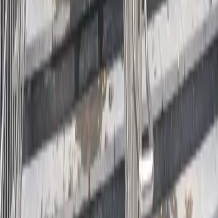
9
Виде
+
Стать