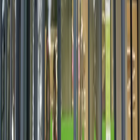
Матовая плёнка превращает обычное стекло в
«пескоструйное»: свет проходит, а силуэты и детали
нет. Самый быстрый и недорогой способ сделать
стеклянную перегородку, душевую или окно
непрозрачными.
Читать
Тонировка балкона и лоджии:
зачем нужна и какую плёнку
выбрать
Застеклённый балкон летом нагревается до 50 °C и
просматривается с улицы. Тонировочная плёнка
решает обе проблемы за один день. Разбираем,
какую плёнку выбрать под вашу ситуацию.
Читать
Виды плёнок